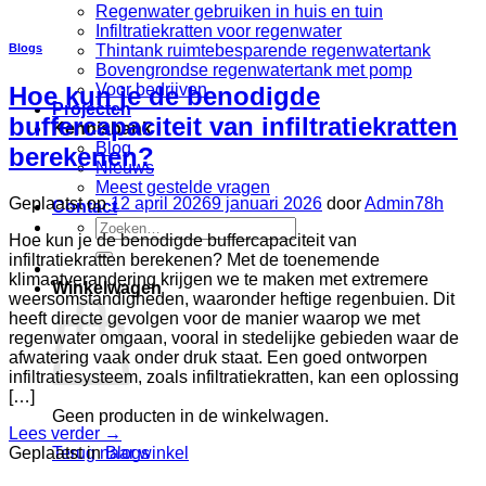
Regenwater gebruiken in huis en tuin
Infiltratiekratten voor regenwater
Blogs
Thintank ruimtebesparende regenwatertank
Bovengrondse regenwatertank met pomp
Voor bedrijven
Hoe kun je de benodigde
Projecten
buffercapaciteit van infiltratiekratten
Kennisbank
Blog
berekenen?
Nieuws
Meest gestelde vragen
Geplaatst op
12 april 2026
9 januari 2026
door
Admin78h
Contact
Zoeken
Hoe kun je de benodigde buffercapaciteit van
naar:
infiltratiekratten berekenen? Met de toenemende
klimaatverandering krijgen we te maken met extremere
Winkelwagen
weersomstandigheden, waaronder heftige regenbuien. Dit
heeft directe gevolgen voor de manier waarop we met
regenwater omgaan, vooral in stedelijke gebieden waar de
afwatering vaak onder druk staat. Een goed ontworpen
infiltratiesysteem, zoals infiltratiekratten, kan een oplossing
[…]
Geen producten in de winkelwagen.
Lees verder
→
Geplaatst in
Blogs
Terug naar winkel