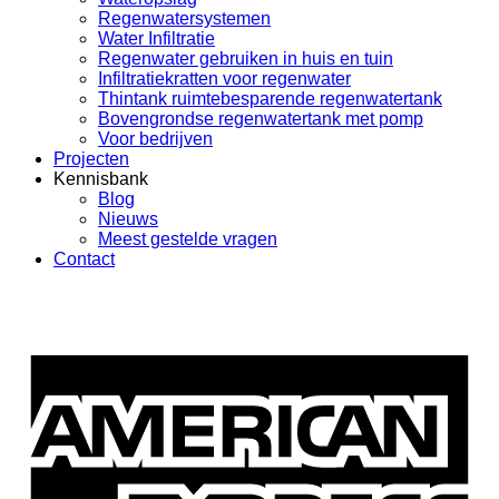
Regenwatersystemen
Water Infiltratie
Regenwater gebruiken in huis en tuin
Infiltratiekratten voor regenwater
Thintank ruimtebesparende regenwatertank
Bovengrondse regenwatertank met pomp
Voor bedrijven
Projecten
Kennisbank
Blog
Nieuws
Meest gestelde vragen
Contact
A
E