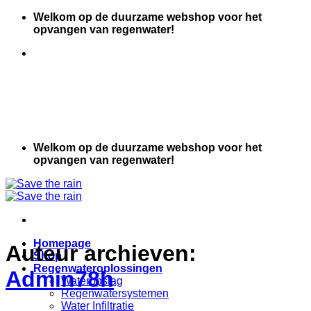
Ga
Welkom op de duurzame webshop voor het
naar
opvangen van regenwater!
inhoud
Welkom op de duurzame webshop voor het
opvangen van regenwater!
Homepage
Auteur archieven:
Shop
Regenwateroplossingen
Admin78h
Wateropslag
Regenwatersystemen
Water Infiltratie