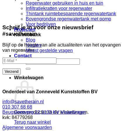
Regenwater gebruiken in huis en tuin
Infiltratiekratten voor regenwater
Thintank ruimtebesparende regenwatertank
Bovengrondse regenwatertank met pomp
Voor bedrijven
Schrijf je in voor onze nieuwsbrief
Projecten
#savetherain
Kennisbank
Blog
Blijf op de hoogte van alle actualiteiten van het opvangen
Nieuws
van regenwater.
Meest gestelde vragen
Contact
Zoeken
naar:
Winkelwagen
Onderdeel van Zonneveld Kunststoffen BV
info@savetherain.nl
010 307 68 68
Geen producten in de winkelwagen.
Beugsloepweg 22,3133 KV Vlaardingen
kvk: 84779268
Terug naar winkel
Algemene voorwaarden