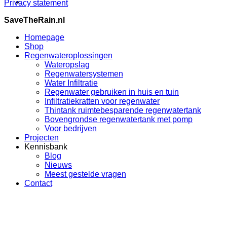
Privacy statement
SaveTheRain.nl
Homepage
Shop
Regenwateroplossingen
Wateropslag
Regenwatersystemen
Water Infiltratie
Regenwater gebruiken in huis en tuin
Infiltratiekratten voor regenwater
Thintank ruimtebesparende regenwatertank
Bovengrondse regenwatertank met pomp
Voor bedrijven
Projecten
Kennisbank
Blog
Nieuws
Meest gestelde vragen
Contact