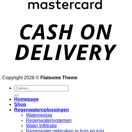
D
Copyright 2026 ©
Flatsome Theme
Zoeken
naar:
Homepage
Shop
Regenwateroplossingen
Wateropslag
Regenwatersystemen
Water Infiltratie
Regenwater gebruiken in huis en tuin