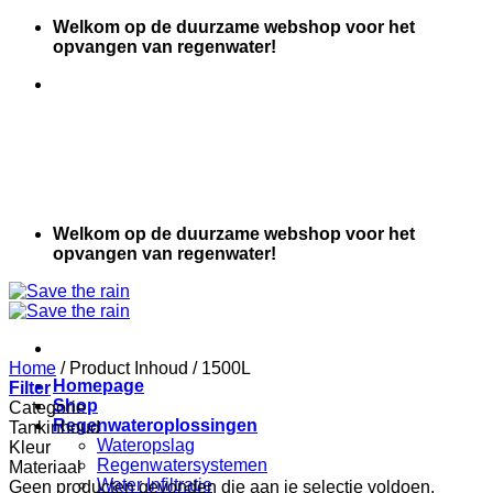
Ga
Welkom op de duurzame webshop voor het
naar
opvangen van regenwater!
inhoud
Welkom op de duurzame webshop voor het
opvangen van regenwater!
Home
/
Product Inhoud
/
1500L
Homepage
Filter
Shop
Categorie
Regenwateroplossingen
Tankinhoud
Wateropslag
Kleur
Regenwatersystemen
Materiaal
Water Infiltratie
Geen producten gevonden die aan je selectie voldoen.