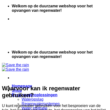
Ga
Welkom op de duurzame webshop voor het
naar
opvangen van regenwater!
inhoud
Welkom op de duurzame webshop voor het
opvangen van regenwater!
Homepage
Waarvoor kan ik regenwater
Shop
gebruiken?
Regenwateroplossingen
Wateropslag
Regenwatersystemen
U kunt regenwater gebruiken voor het besproeien van de
Water Infiltratie