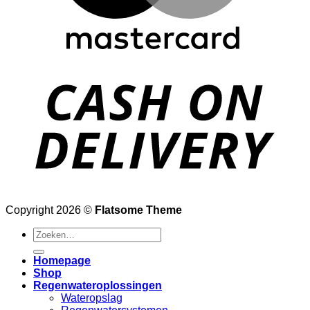
D
Copyright 2026 ©
Flatsome Theme
Zoeken
naar:
Homepage
Shop
Regenwateroplossingen
Wateropslag