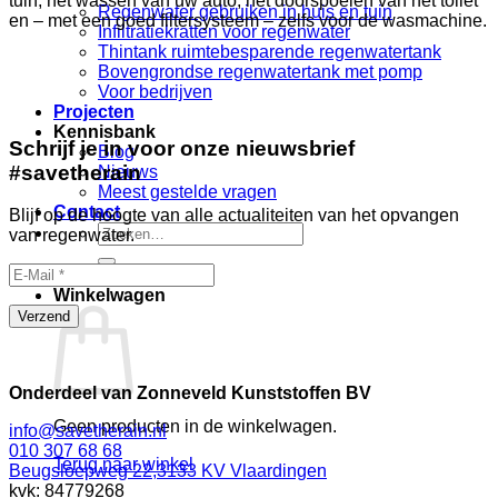
tuin, het wassen van uw auto, het doorspoelen van het toilet
Regenwater gebruiken in huis en tuin
en – met een goed filtersysteem – zelfs voor de wasmachine.
Infiltratiekratten voor regenwater
Thintank ruimtebesparende regenwatertank
Bovengrondse regenwatertank met pomp
Voor bedrijven
Projecten
Kennisbank
Schrijf je in voor onze nieuwsbrief
Blog
#savetherain
Nieuws
Meest gestelde vragen
Contact
Blijf op de hoogte van alle actualiteiten van het opvangen
Zoeken
van regenwater.
naar:
Winkelwagen
Onderdeel van Zonneveld Kunststoffen BV
Geen producten in de winkelwagen.
info@savetherain.nl
010 307 68 68
Terug naar winkel
Beugsloepweg 22,3133 KV Vlaardingen
kvk: 84779268